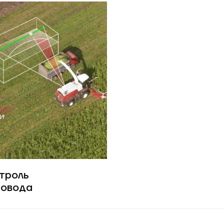
троль
ровода