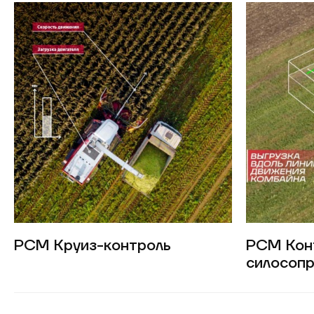
РСМ Круиз-контроль
РСМ Кон
силосоп