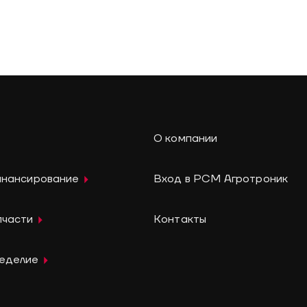
О компании
инансирование
Вход в РСМ Агротроник
пчасти
Контакты
леделие