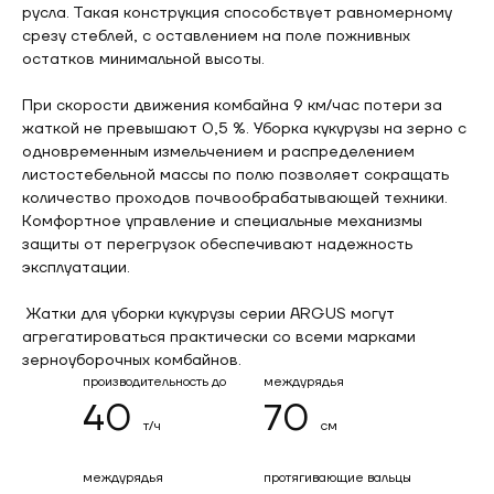
русла. Такая конструкция способствует равномерному
срезу стеблей, с оставлением на поле пожнивных
остатков минимальной высоты.
При скорости движения комбайна 9 км/час потери за
жаткой не превышают 0,5 %. Уборка кукурузы на зерно с
одновременным измельчением и распределением
листостебельной массы по полю позволяет сокращать
количество проходов почвообрабатывающей техники.
Комфортное управление и специальные механизмы
защиты от перегрузок обеспечивают надежность
эксплуатации.
Жатки для уборки кукурузы серии ARGUS могут
агрегатироваться практически со всеми марками
зерноуборочных комбайнов.
производительность до
междурядья
40
70
т/ч
см
междурядья
протягивающие вальцы