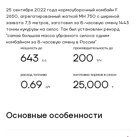
25 сентября 2022 года кормоуборочный комбайн F
2650, агрегатированный жаткой MH 750 с шириной
захвата 7,5 метров, заготовил за 8-часовую смену 1443
тонны кукурузы на силос. Так был установлен рекорд
"самая большая масса убранного силоса одним
комбайном за 8-часовую смену в России".
мощность до
производительность до
643
200
л.с.
т/ч
расход топлива
заготовка кормов в сезон
0.69
25,000
л/т
т
Основные особенности