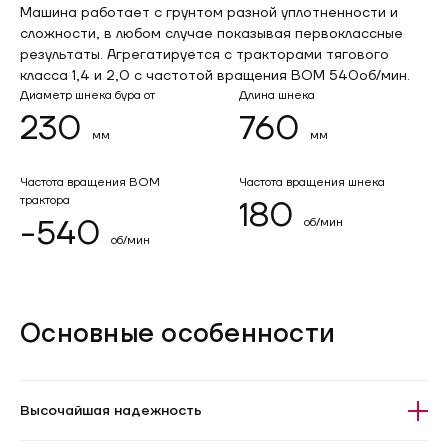
Машина работает с грунтом разной уплотненности и
сложности, в любом случае показывая первоклассные
результаты. Агрегатируется с тракторами тягового
класса 1,4 и 2,0 с частотой вращения ВОМ 540об/мин.
Диаметр шнека бура от
Длина шнека
230
760
мм
мм
Частота вращения ВОМ
Частота вращения шнека
трактора
180
-540
об/мин
об/мин
Основные особенности
Высочайшая надежность