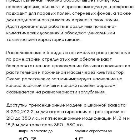
Представленная техника обрабатывает почву под
посевы яровых, овощных и пропашных культур, прекрасно
подходит для паровых полей, стерневых фонов, а также
для предпосевного рыхления верхнего слоя почвы.
Адаптированы для работы в различных почвенно-
климатических условиях и обладают уникальными
техническими характеристиками.
Расположенные в 5 рядов и оптимально расставленные
по раме стойки стрельчатых лап обеспечивают
беспрепятственное прохождение большого количества
растительной и пожнивной массы через культиватор.
Схема расстановки лап минимизирует налипание на
колеса влажной почвы и положительным образом
сказывается на равномерности заглубления.
Доступны трехсекционные модели с шириной захвата
8,2/10,2/12,2, м для агрегатирования с тракторами от
210 до 350 л.с., и пятисекционные модификации 14,8 м и
18,3 м для тракторов 350…530 л.с.
ширина захвата до
глубина обработки до