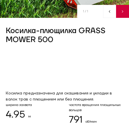
1
/ 1
Косилка-плющилка GRASS
MOWER 500
Косилка предназначена для скашивания и укладки в
валок трав с плющением или без плющения.
ширина захвата
частота вращения плющильных
вальцов
4.95
791
м
об/мин