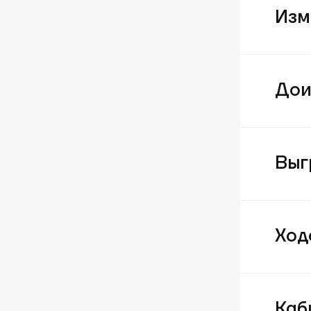
Изм
Дои
Выг
Ход
Каб