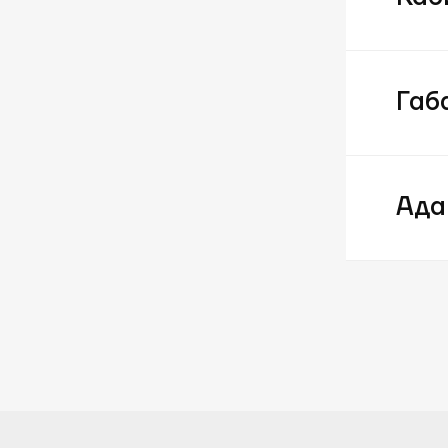
Габ
Ада