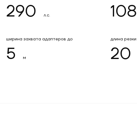
290
108
л.с.
ширина захвата адаптеров до
длина резки
5
20
м