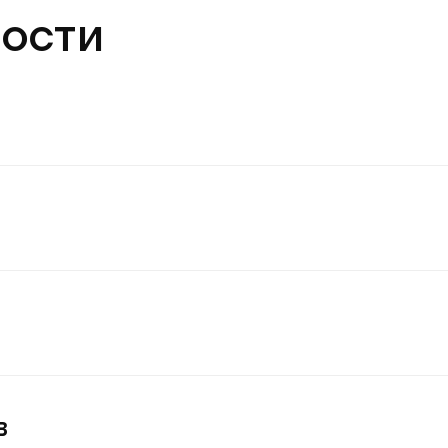
ости
в