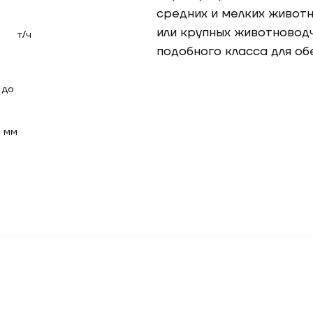
средних и мелких животн
или крупных животновод
т/ч
подобного класса для о
 до
мм