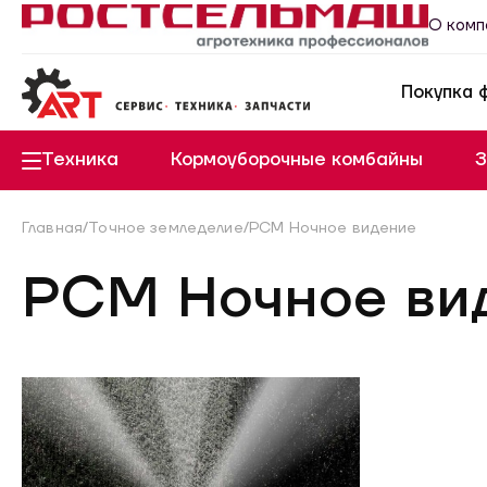
О комп
Покупка 
РСМ А
Системы повышения 
Систе
Системы повышения 
Техника
Кормоуборочные комбайны
З
Главная
/
Точное земледелие
/
РСМ Ночное видение
РСМ Ночное ви