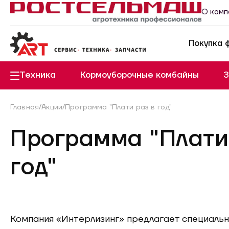
О комп
Покупка 
РСМ А
Системы повышения 
Систе
Системы повышения 
Техника
Кормоуборочные комбайны
З
Главная
/
Акции
/
Программа "Плати раз в год"
Программа "Плати
год"
Компания «Интерлизинг» предлагает специаль