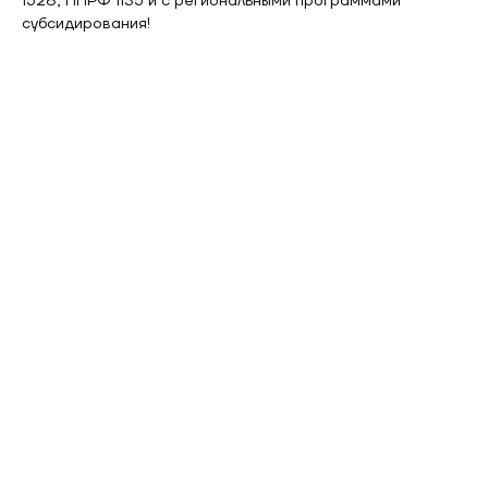
1528, ППРФ 1135 и с региональными программами
субсидирования!