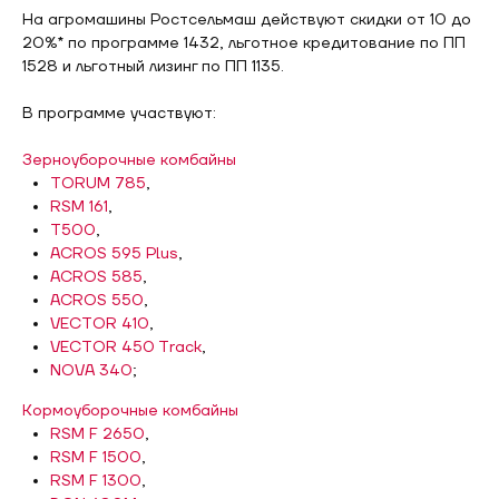
На агромашины Ростсельмаш действуют скидки от 10 до
20%* по программе 1432, льготное кредитование по ПП
1528 и льготный лизинг по ПП 1135.
В программе участвуют:
Зерноуборочные комбайны
TORUM 785
,
RSM 161
,
T500
,
ACROS 595 Plus
,
ACROS 585
,
ACROS 550
,
VECTOR 410
,
VECTOR 450 Track
,
NOVA 340
;
Кормоуборочные комбайны
RSM F 2650
,
RSM F 1500
,
RSM F 1300
,