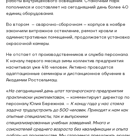
работы внутрицехового освещения. Станочный парк
пополнился и составляет на сегодняшний день более 40
единиц оборудования.
Во втором – сварочно-сборочном – корпусе в ноябре
закончили витражное остекление, ремонт кровли и
административных помещений, продолжается установка
окрасочной камеры.
Не отстает от производственников и служба персонала.
К началу первого месяца зимы коллектив предприятия
насчитывал уже 416 человек. Активно проводятся
адаптационные семинары и дистанционное обучение в
Академии Ростсельмаш.
«
На сегодняшний день штат таганрогского предприятия
практически укомплектован
, – комментирует директор по
персоналу Юлия Бережная. –
К концу года у нас стояла
задача трудоустроить до 500 человек. Приходят к нам как
опытные специалисты, так и выпускники
специализированных учебных заведений. Много и
соискателей среднего возраста без квалификации и опыта
работы на производстве. Мы стараемся предложить людям