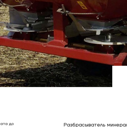
вата до
Разбрасыватель минерал