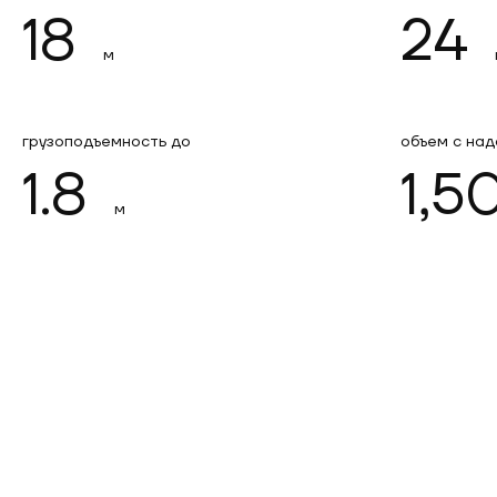
18
24
м
грузоподъемность до
объем с над
1.8
1,5
м